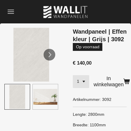
Ga
direct
naar
de
Wandpaneel | Effen
hoofdinhoud
kleur | Grijs | 3092
Op voorraad
€ 140,00
In
winkelwagen
Artikelnummer:
3092
Lengte: 2800mm
Breedte: 1100mm