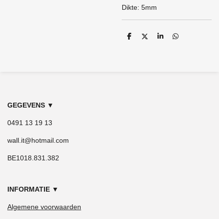
Dikte: 5mm
D
D
S
D
e
e
h
e
l
e
a
l
e
l
r
e
n
e
n
GEGEVENS
▼
0491 13 19 13
wall.it@hotmail.com
BE1018.831.382
INFORMATIE
▼
Algemene voorwaarden