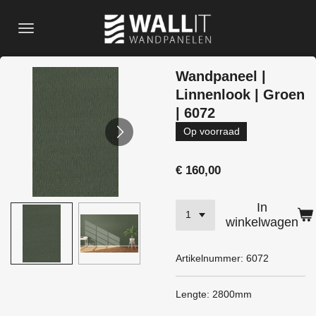
Ga
direct
naar
de
Wandpaneel |
hoofdinhoud
Linnenlook | Groen
| 6072
Op voorraad
€ 160,00
In
winkelwagen
Artikelnummer:
6072
Lengte: 2800mm