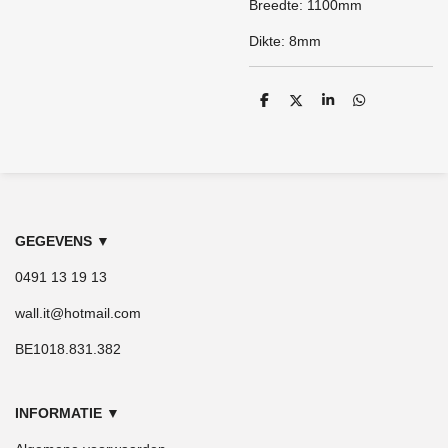
Breedte: 1100mm
Dikte: 8mm
D
D
S
D
e
e
h
e
l
e
a
l
e
l
r
e
n
e
n
GEGEVENS
▼
0491 13 19 13
wall.it@hotmail.com
BE1018.831.382
INFORMATIE
▼