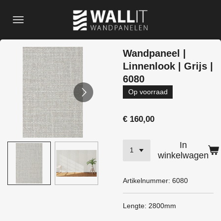
Ga
direct
naar
de
Wandpaneel |
hoofdinhoud
Linnenlook | Grijs |
6080
Op voorraad
€ 160,00
In
winkelwagen
Artikelnummer:
6080
Lengte: 2800mm