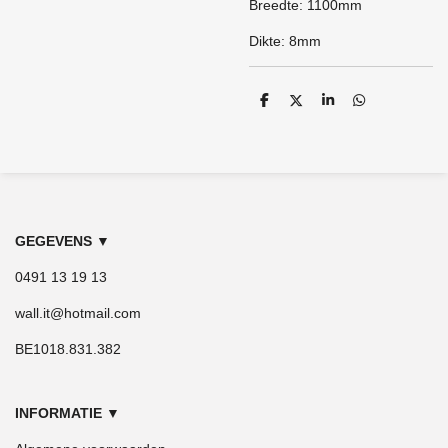
Breedte: 1100mm
Dikte: 8mm
D
D
S
D
e
e
h
e
l
e
a
l
e
l
r
e
n
e
n
GEGEVENS
▼
0491 13 19 13
wall.it@hotmail.com
BE1018.831.382
INFORMATIE
▼