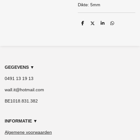
Dikte: 5mm
D
D
S
D
e
e
h
e
l
e
a
l
e
l
r
e
n
e
n
GEGEVENS
▼
0491 13 19 13
wall.it@hotmail.com
BE1018.831.382
INFORMATIE
▼
Algemene voorwaarden