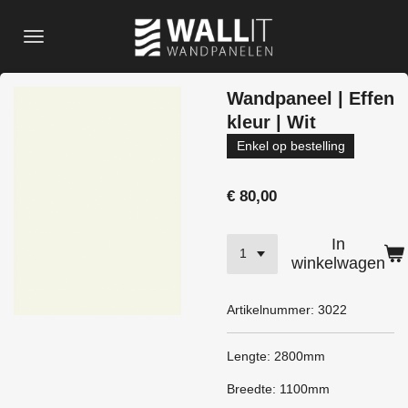
Ga
direct
naar
de
Wandpaneel | Effen
hoofdinhoud
kleur | Wit
Enkel op bestelling
€ 80,00
In
winkelwagen
Artikelnummer:
3022
Lengte: 2800mm
Breedte: 1100mm