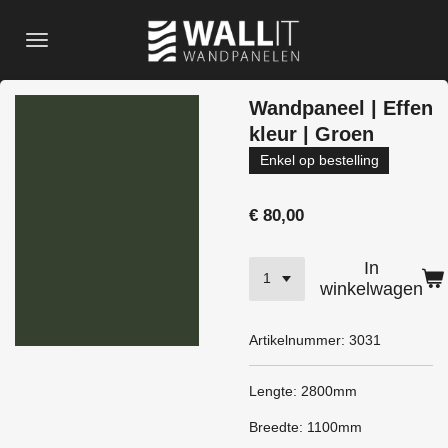
Ga
direct
naar
de
Wandpaneel | Effen
hoofdinhoud
kleur | Groen
Enkel op bestelling
€ 80,00
In
winkelwagen
Artikelnummer:
3031
Lengte: 2800mm
Breedte: 1100mm