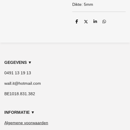
Dikte: 5mm
D
D
S
D
e
e
h
e
l
e
a
l
e
l
r
e
n
e
n
GEGEVENS
▼
0491 13 19 13
wall.it@hotmail.com
BE1018.831.382
INFORMATIE
▼
Algemene voorwaarden