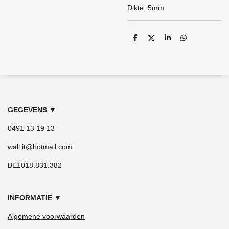
Dikte: 5mm
D
D
S
D
e
e
h
e
l
e
a
l
e
l
r
e
n
e
n
GEGEVENS
▼
0491 13 19 13
wall.it@hotmail.com
BE1018.831.382
INFORMATIE
▼
Algemene voorwaarden