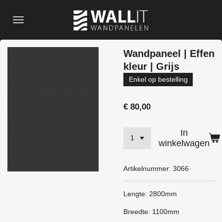
Ga
direct
naar
de
Wandpaneel | Effen
hoofdinhoud
kleur | Grijs
Enkel op bestelling
€ 80,00
In
winkelwagen
Artikelnummer:
3066
Lengte: 2800mm
Breedte: 1100mm