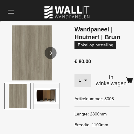
Ga
direct
naar
de
Wandpaneel |
hoofdinhoud
Houtnerf | Bruin
Enkel op bestelling
€ 80,00
In
winkelwagen
Artikelnummer:
8008
Lengte: 2800mm
Breedte: 1100mm