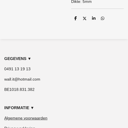
Dikte: 5mm
D
D
S
D
e
e
h
e
l
e
a
l
e
l
r
e
n
e
n
GEGEVENS
▼
0491 13 19 13
wall.it@hotmail.com
BE1018.831.382
INFORMATIE
▼
Algemene voorwaarden