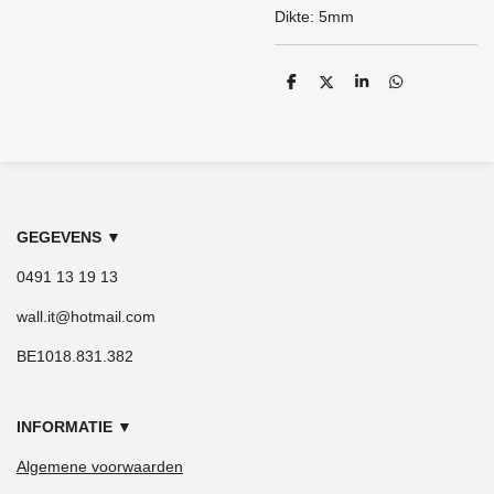
Dikte: 5mm
D
D
S
D
e
e
h
e
l
e
a
l
e
l
r
e
n
e
n
GEGEVENS
▼
0491 13 19 13
wall.it@hotmail.com
BE1018.831.382
INFORMATIE
▼
Algemene voorwaarden