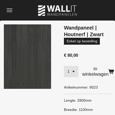
Ga
direct
naar
de
Wandpaneel |
hoofdinhoud
Houtnerf | Zwart
Enkel op bestelling
€ 80,00
In
winkelwagen
Artikelnummer:
8023
Lengte: 2800mm
Breedte: 1100mm