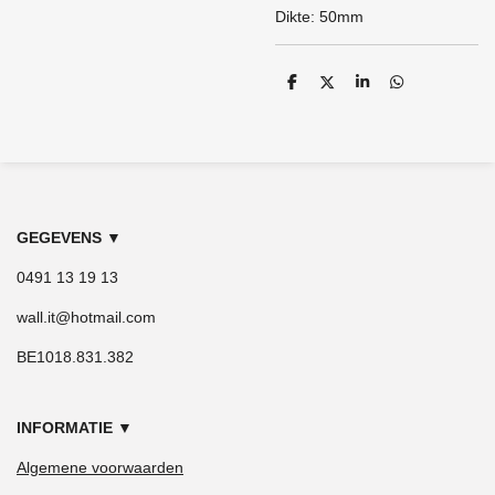
Dikte: 50mm
D
D
S
D
e
e
h
e
l
e
a
l
e
l
r
e
n
e
n
GEGEVENS
▼
0491 13 19 13
wall.it@hotmail.com
BE1018.831.382
INFORMATIE
▼
Algemene voorwaarden