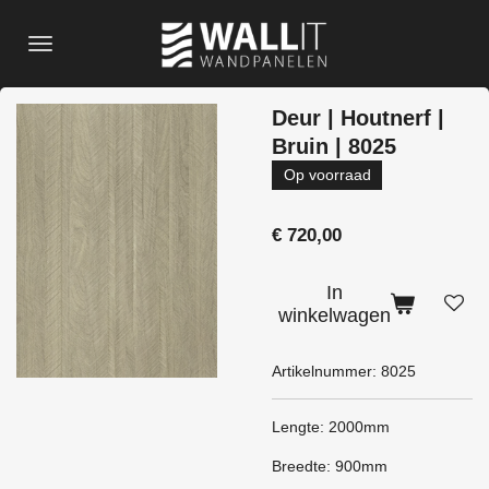
Ga
direct
naar
de
Deur | Houtnerf |
hoofdinhoud
Bruin | 8025
Op voorraad
€ 720,00
In
winkelwagen
Artikelnummer:
8025
Lengte: 2000mm
Breedte: 900mm