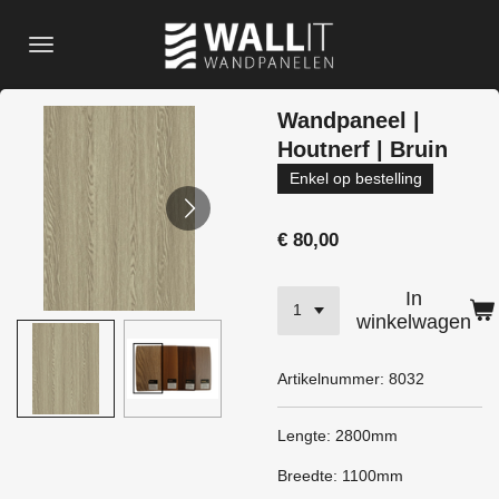
Ga
direct
naar
de
Wandpaneel |
hoofdinhoud
Houtnerf | Bruin
Enkel op bestelling
€ 80,00
In
winkelwagen
Artikelnummer:
8032
Lengte: 2800mm
Breedte: 1100mm