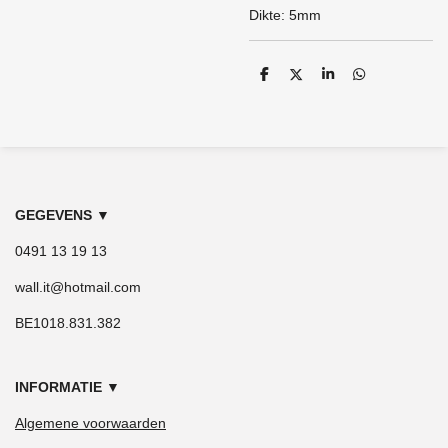
Dikte: 5mm
D
D
S
D
e
e
h
e
l
e
a
l
e
l
r
e
n
e
n
GEGEVENS
▼
0491 13 19 13
wall.it@hotmail.com
BE1018.831.382
INFORMATIE
▼
Algemene voorwaarden