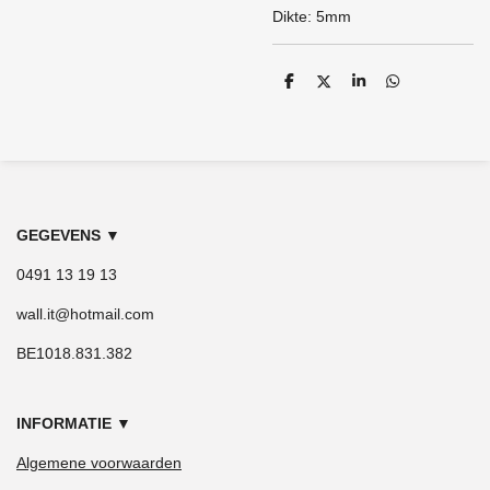
Dikte: 5mm
D
D
S
D
e
e
h
e
l
e
a
l
e
l
r
e
n
e
n
GEGEVENS
▼
0491 13 19 13
wall.it@hotmail.com
BE1018.831.382
INFORMATIE
▼
Algemene voorwaarden