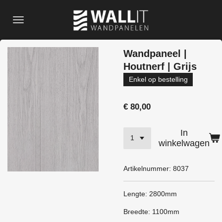
Ga
direct
naar
de
Wandpaneel |
hoofdinhoud
Houtnerf | Grijs
Enkel op bestelling
€ 80,00
In
winkelwagen
Artikelnummer:
8037
Lengte: 2800mm
Breedte: 1100mm