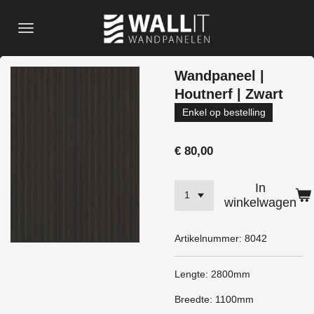
Ga
direct
naar
de
Wandpaneel |
hoofdinhoud
Houtnerf | Zwart
Enkel op bestelling
€ 80,00
In
winkelwagen
Artikelnummer:
8042
Lengte: 2800mm
Breedte: 1100mm