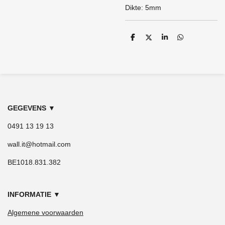
Dikte: 5mm
D
D
S
D
e
e
h
e
l
e
a
l
e
l
r
e
n
e
n
GEGEVENS
▼
0491 13 19 13
wall.it@hotmail.com
BE1018.831.382
INFORMATIE
▼
Algemene voorwaarden