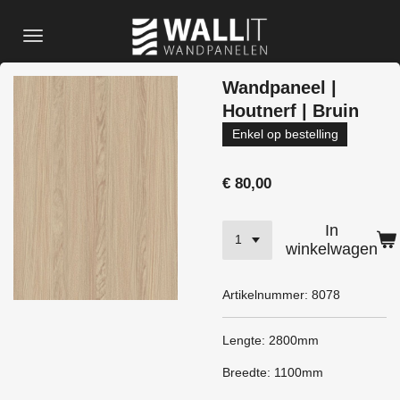
Ga
direct
naar
de
Wandpaneel |
hoofdinhoud
Houtnerf | Bruin
Enkel op bestelling
€ 80,00
In
winkelwagen
Artikelnummer:
8078
Lengte: 2800mm
Breedte: 1100mm