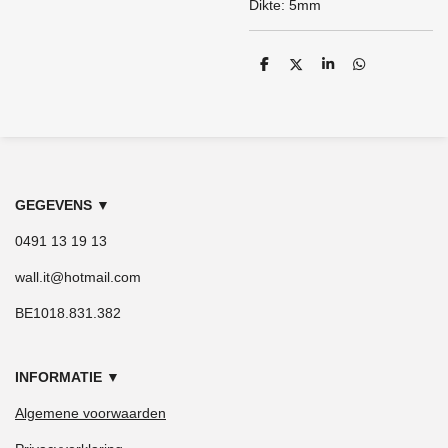
Dikte: 5mm
D
D
S
D
e
e
h
e
l
e
a
l
e
l
r
e
n
e
n
GEGEVENS
▼
0491 13 19 13
wall.it@hotmail.com
BE1018.831.382
INFORMATIE
▼
Algemene voorwaarden