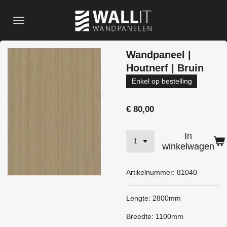
Ga
direct
naar
de
Wandpaneel |
hoofdinhoud
Houtnerf | Bruin
Enkel op bestelling
€ 80,00
In
winkelwagen
Artikelnummer:
81040
Lengte: 2800mm
Breedte: 1100mm