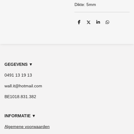
Dikte: 5mm
D
D
S
D
e
e
h
e
l
e
a
l
e
l
r
e
n
e
n
GEGEVENS
▼
0491 13 19 13
wall.it@hotmail.com
BE1018.831.382
INFORMATIE
▼
Algemene voorwaarden