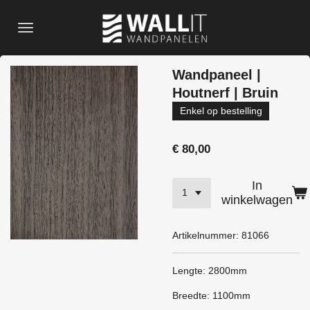
Ga
direct
naar
de
Wandpaneel |
hoofdinhoud
Houtnerf | Bruin
Enkel op bestelling
€ 80,00
In
winkelwagen
Artikelnummer:
81066
Lengte: 2800mm
Breedte: 1100mm