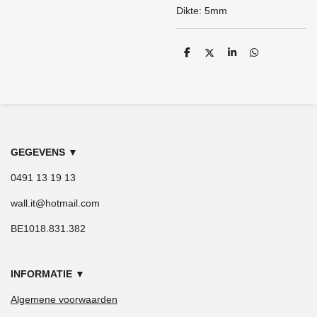
Dikte: 5mm
D
D
S
D
e
e
h
e
l
e
a
l
e
l
r
e
n
e
n
GEGEVENS
▼
0491 13 19 13
wall.it@hotmail.com
BE1018.831.382
INFORMATIE
▼
Algemene voorwaarden