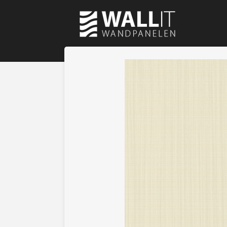
Ga
direct
naar
de
hoofdinhoud