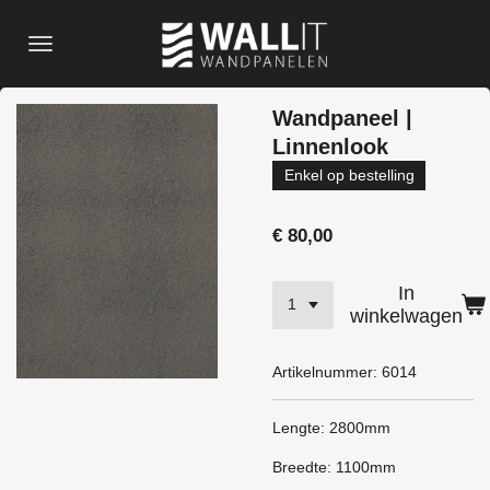
Ga
direct
naar
de
Wandpaneel |
hoofdinhoud
Linnenlook
Enkel op bestelling
€ 80,00
In
winkelwagen
Artikelnummer:
6014
Lengte: 2800mm
Breedte: 1100mm