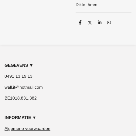
Dikte: 5mm
D
D
S
D
e
e
h
e
l
e
a
l
e
l
r
e
n
e
n
GEGEVENS
▼
0491 13 19 13
wall.it@hotmail.com
BE1018.831.382
INFORMATIE
▼
Algemene voorwaarden