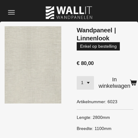
Ga
direct
naar
de
Wandpaneel |
hoofdinhoud
Linnenlook
Enkel op bestelling
€ 80,00
In
winkelwagen
Artikelnummer:
6023
Lengte: 2800mm
Breedte: 1100mm