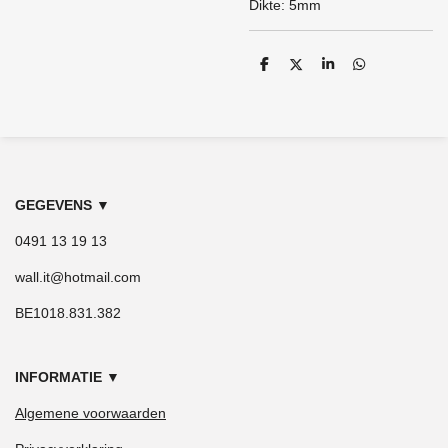
Dikte: 5mm
D
D
S
D
e
e
h
e
l
e
a
l
e
l
r
e
n
e
n
GEGEVENS
▼
0491 13 19 13
wall.it@hotmail.com
BE1018.831.382
INFORMATIE
▼
Algemene voorwaarden