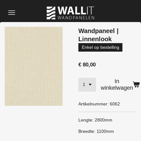
Ga
direct
naar
de
Wandpaneel |
hoofdinhoud
Linnenlook
Enkel op bestelling
€ 80,00
In
winkelwagen
Artikelnummer:
6062
Lengte: 2800mm
Breedte: 1100mm