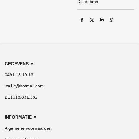
Dikte: 5mm
D
D
S
D
e
e
h
e
l
e
a
l
e
l
r
e
n
e
n
GEGEVENS
▼
0491 13 19 13
wall.it@hotmail.com
BE1018.831.382
INFORMATIE
▼
Algemene voorwaarden