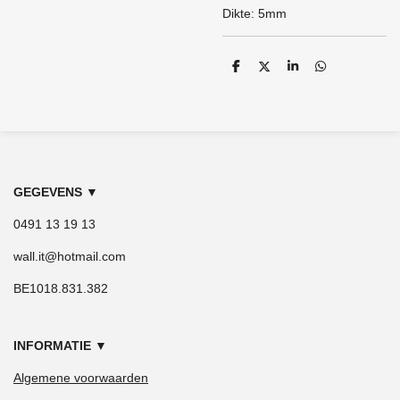
Dikte: 5mm
D
D
S
D
e
e
h
e
l
e
a
l
e
l
r
e
n
e
n
GEGEVENS
▼
0491 13 19 13
wall.it@hotmail.com
BE1018.831.382
INFORMATIE
▼
Algemene voorwaarden