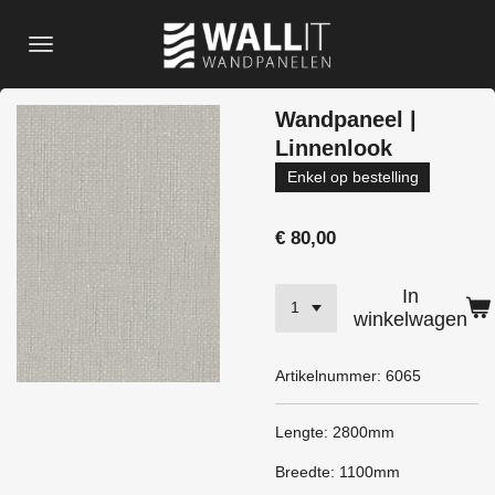
Ga
direct
naar
de
Wandpaneel |
hoofdinhoud
Linnenlook
Enkel op bestelling
€ 80,00
In
winkelwagen
Artikelnummer:
6065
Lengte: 2800mm
Breedte: 1100mm