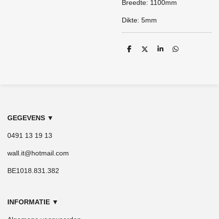
Breedte: 1100mm
Dikte: 5mm
D
D
S
D
e
e
h
e
l
e
a
l
e
l
r
e
n
e
n
GEGEVENS
▼
0491 13 19 13
wall.it@hotmail.com
BE1018.831.382
INFORMATIE
▼