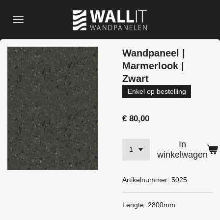
Ga
direct
naar
de
Wandpaneel |
hoofdinhoud
Marmerlook |
Zwart
Enkel op bestelling
€ 80,00
In
winkelwagen
Artikelnummer:
5025
Lengte: 2800mm