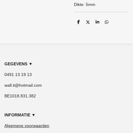
Dikte: 5mm
D
D
S
D
e
e
h
e
l
e
a
l
e
l
r
e
n
e
n
GEGEVENS
▼
0491 13 19 13
wall.it@hotmail.com
BE1018.831.382
INFORMATIE
▼
Algemene voorwaarden