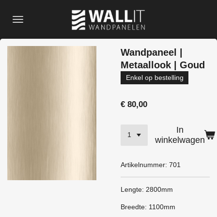
Ga
direct
naar
de
Wandpaneel |
hoofdinhoud
Metaallook | Goud
Enkel op bestelling
€ 80,00
In
winkelwagen
Artikelnummer:
701
Lengte: 2800mm
Breedte: 1100mm