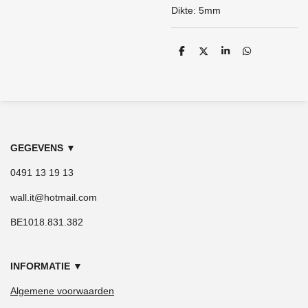
Dikte: 5mm
D
D
S
D
e
e
h
e
l
e
a
l
e
l
r
e
n
e
n
GEGEVENS
▼
0491 13 19 13
wall.it@hotmail.com
BE1018.831.382
INFORMATIE
▼
Algemene voorwaarden