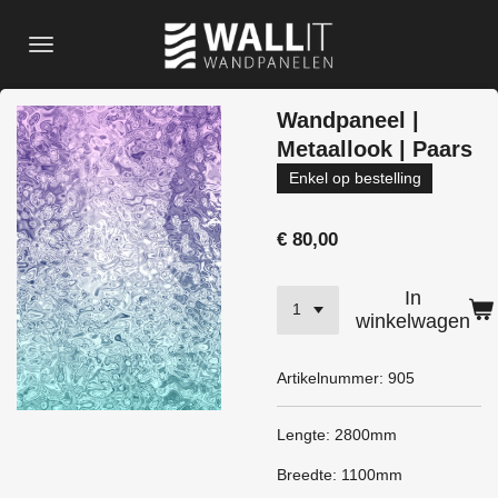
Ga
direct
naar
de
Wandpaneel |
hoofdinhoud
Metaallook | Paars
Enkel op bestelling
€ 80,00
In
winkelwagen
Artikelnummer:
905
Lengte: 2800mm
Breedte: 1100mm