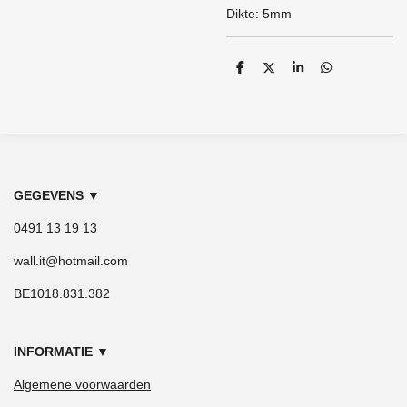
Dikte: 5mm
D
D
S
D
e
e
h
e
l
e
a
l
e
l
r
e
n
e
n
GEGEVENS
▼
0491 13 19 13
wall.it@hotmail.com
BE1018.831.382
INFORMATIE
▼
Algemene voorwaarden