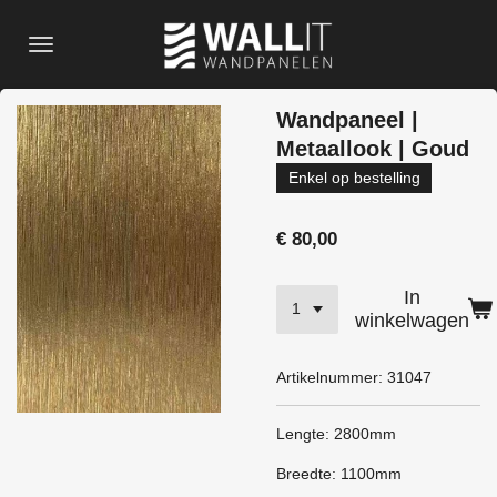
Ga
direct
naar
de
Wandpaneel |
hoofdinhoud
Metaallook | Goud
Enkel op bestelling
€ 80,00
In
winkelwagen
Artikelnummer:
31047
Lengte: 2800mm
Breedte: 1100mm