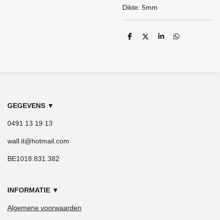
Dikte: 5mm
D
D
S
D
e
e
h
e
l
e
a
l
e
l
r
e
n
e
n
GEGEVENS
▼
0491 13 19 13
wall.it@hotmail.com
BE1018.831.382
INFORMATIE
▼
Algemene voorwaarden