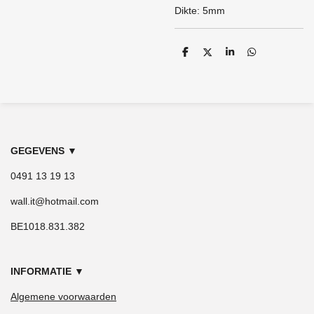
Dikte: 5mm
D
D
S
D
e
e
h
e
l
e
a
l
e
l
r
e
n
e
n
GEGEVENS
▼
0491 13 19 13
wall.it@hotmail.com
BE1018.831.382
INFORMATIE
▼
Algemene voorwaarden