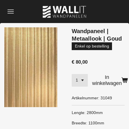
Ga
direct
naar
de
Wandpaneel |
hoofdinhoud
Metaallook | Goud
Enkel op bestelling
€ 80,00
In
winkelwagen
Artikelnummer:
31049
Lengte: 2800mm
Breedte: 1100mm